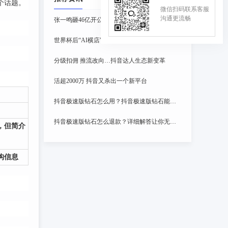
个话题。
微信扫码联系客服
沟通更流畅
张一鸣砸46亿开公司 准备大干一场
世界杯后“AI横店”继续赶工：亚马尔给梅西还澡 哈兰德走进偶像剧
分级扣佣 推流改向…抖音达人生态新变革
活超2000万 抖音又杀出一个新平台
抖音极速版钻石怎么用？抖音极速版钻石能提现吗
抖音极速版钻石怎么退款？详细解答让你无忧退款
，但简介
构信息