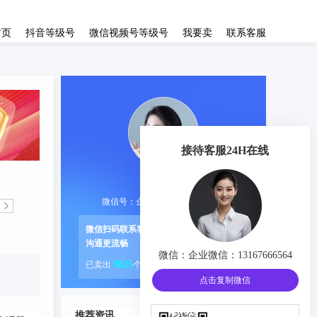
首页
抖音等级号
微信视频号等级号
我要卖
联系客服
接待客服24H在线
资深客服
微信号：企业微信：13167666564
微信扫码联系客服
沟通更流畅
微信：
企业微信：13167666564
9825
已卖出
个账号
点击复制微信
推荐资讯