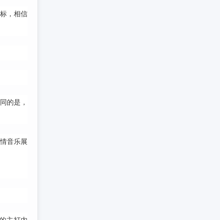
标，相信
。
不同的是，
情音乐展