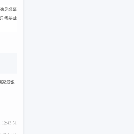
满足绿幕
，只需基础
商家最狠
 12:43:51