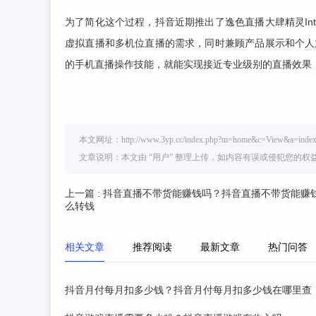
为了简化这个过程，抖音近期推出了逸色直播大肆精灵Intel
虚拟直播和多机位直播的需求，同时兼顾产品展示和个人主播
的手机直播操作技能，就能实现接近专业级别的直播效果
本文网址：http://www.3yp.cc/index.php?m=home&c=View&a=index
文章说明：本文由 “用户” 整理上传，如内容有误或侵犯您的
上一篇 : 抖音直播不带货能赚钱吗？抖音直播不带货能赚
么转钱
相关文章
推荐阅读
最新文章
热门问答
抖音月付每月扣多少钱？抖音月付每月扣多少钱在哪里查