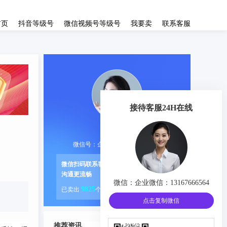
首页
抖音等级号
微信视频号等级号
我要卖
联系客服
接待客服24H在线
资深客服
微信号：企业微信：13167666564
微信扫码联系客服
沟通更流畅
微信：
企业微信：13167666564
9825
已卖出
个账号
点击复制微信
推荐资讯