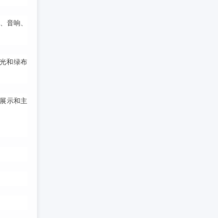
风、音响、
灯光和绿布
品展示和主