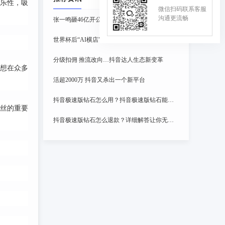
乐性，吸
微信扫码联系客服
沟通更流畅
张一鸣砸46亿开公司 准备大干一场
世界杯后“AI横店”继续赶工：亚马尔给梅西还澡 哈兰德走进偶像剧
分级扣佣 推流改向…抖音达人生态新变革
想在众多
活超2000万 抖音又杀出一个新平台
抖音极速版钻石怎么用？抖音极速版钻石能提现吗
丝的重要
抖音极速版钻石怎么退款？详细解答让你无忧退款